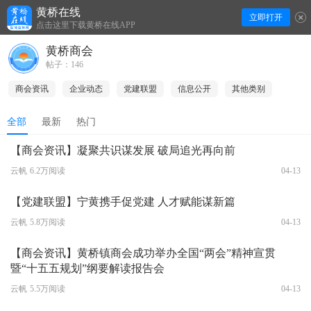
黄桥在线
立即打开
下拉刷新
点击这里下载黄桥在线APP
黄桥商会
帖子：146
商会资讯
企业动态
党建联盟
信息公开
其他类别
全部
最新
热门
【商会资讯】凝聚共识谋发展 破局追光再向前
云帆
6.2万阅读
04-13
【党建联盟】宁黄携手促党建 人才赋能谋新篇
云帆
5.8万阅读
04-13
【商会资讯】黄桥镇商会成功举办全国“两会”精神宣贯
暨“十五五规划”纲要解读报告会
云帆
5.5万阅读
04-13