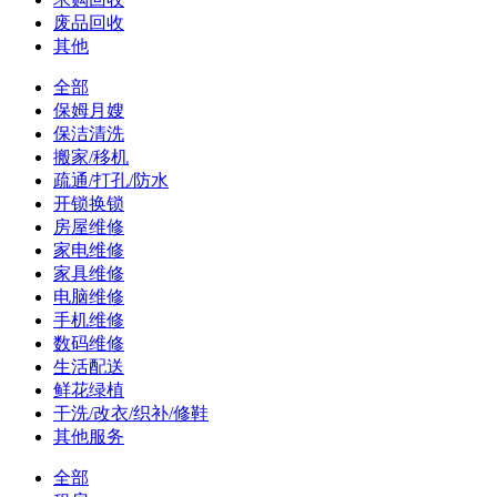
废品回收
其他
全部
保姆月嫂
保洁清洗
搬家/移机
疏通/打孔/防水
开锁换锁
房屋维修
家电维修
家具维修
电脑维修
手机维修
数码维修
生活配送
鲜花绿植
干洗/改衣/织补/修鞋
其他服务
全部