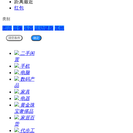
距离最近
红包
类别
图说
音像
乐器
运动健身
其他
二手闲
置
手机
电脑
数码产
品
家具
电器
黄金珠
宝奢侈品
家居百
货
代步工