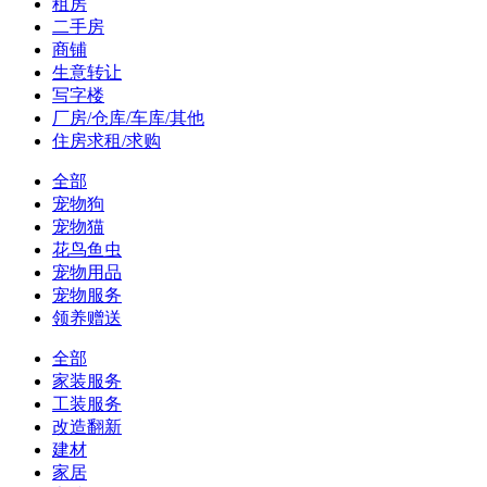
租房
二手房
商铺
生意转让
写字楼
厂房/仓库/车库/其他
住房求租/求购
全部
宠物狗
宠物猫
花鸟鱼虫
宠物用品
宠物服务
领养赠送
全部
家装服务
工装服务
改造翻新
建材
家居