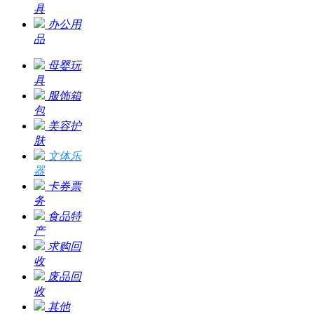
具
办公用
品
母婴玩
具
服饰箱
包
美容护
肤
文体乐
器
卡券票
务
食品特
产
求购回
收
废品回
收
其他