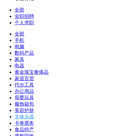
全部
全职招聘
个人求职
全部
手机
电脑
数码产品
家具
电器
黄金珠宝奢侈品
家居百货
代步工具
办公用品
母婴玩具
服饰箱包
美容护肤
文体乐器
卡券票务
食品特产
求购回收