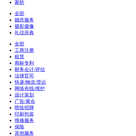
家纺
全部
婚庆服务
摄影摄像
礼仪庆典
全部
工商注册
租赁
商标专利
财务会计/评估
法律官司
快递/物流/货运
网络布线/维护
设计策划
广告/展会
喷绘招牌
印刷包装
维修服务
保险
其他服务