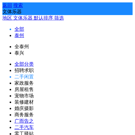
返回
搜索
文体乐器
地区
文体乐器
默认排序
筛选
全部
泰州
全泰州
泰兴
全部分类
招聘求职
二手闲置
家政服务
房屋租售
宠物市场
装修建材
婚庆摄影
商务服务
广而告之
二手汽车
零工驿站