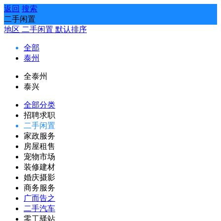
返回
搜索
二手闲置
地区
二手闲置
默认排序
全部
泰州
全泰州
泰兴
全部分类
招聘求职
二手闲置
家政服务
房屋租售
宠物市场
装修建材
婚庆摄影
商务服务
广而告之
二手汽车
零工驿站