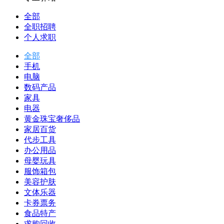
全部
全职招聘
个人求职
全部
手机
电脑
数码产品
家具
电器
黄金珠宝奢侈品
家居百货
代步工具
办公用品
母婴玩具
服饰箱包
美容护肤
文体乐器
卡券票务
食品特产
求购回收