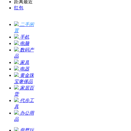
距离最近
红包
二手闲
置
手机
电脑
数码产
品
家具
电器
黄金珠
宝奢侈品
家居百
货
代步工
具
办公用
品
母婴玩