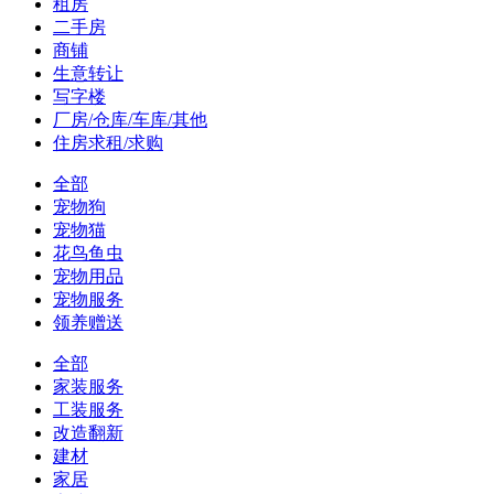
租房
二手房
商铺
生意转让
写字楼
厂房/仓库/车库/其他
住房求租/求购
全部
宠物狗
宠物猫
花鸟鱼虫
宠物用品
宠物服务
领养赠送
全部
家装服务
工装服务
改造翻新
建材
家居