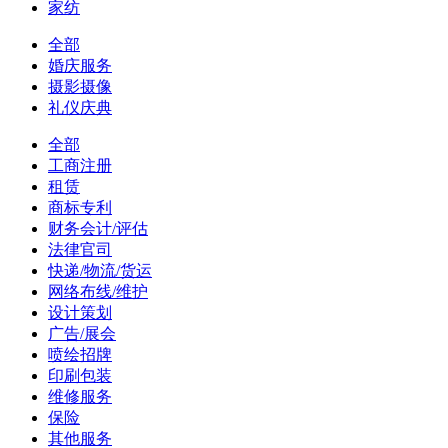
家纺
全部
婚庆服务
摄影摄像
礼仪庆典
全部
工商注册
租赁
商标专利
财务会计/评估
法律官司
快递/物流/货运
网络布线/维护
设计策划
广告/展会
喷绘招牌
印刷包装
维修服务
保险
其他服务