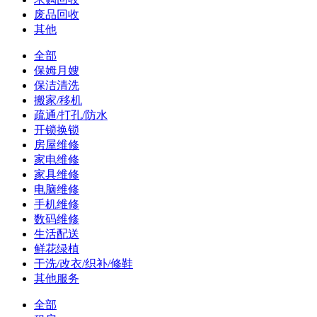
废品回收
其他
全部
保姆月嫂
保洁清洗
搬家/移机
疏通/打孔/防水
开锁换锁
房屋维修
家电维修
家具维修
电脑维修
手机维修
数码维修
生活配送
鲜花绿植
干洗/改衣/织补/修鞋
其他服务
全部