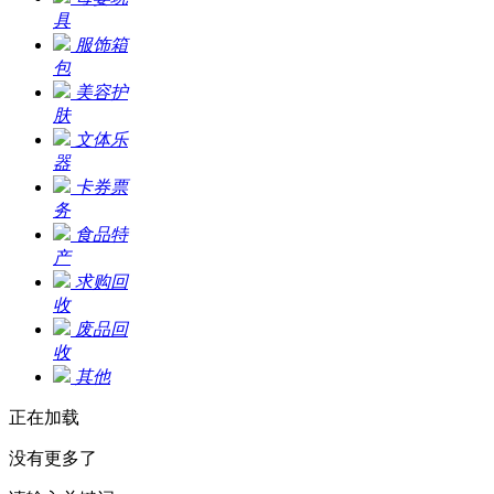
具
服饰箱
包
美容护
肤
文体乐
器
卡券票
务
食品特
产
求购回
收
废品回
收
其他
正在加载
没有更多了