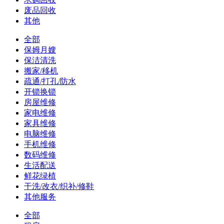
废品回收
其他
全部
保姆月嫂
保洁清洗
搬家/移机
疏通/打孔/防水
开锁换锁
房屋维修
家电维修
家具维修
电脑维修
手机维修
数码维修
生活配送
鲜花绿植
干洗/改衣/织补/修鞋
其他服务
全部