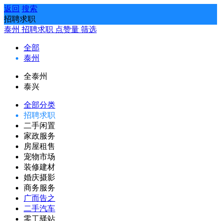
返回
搜索
招聘求职
泰州
招聘求职
点赞量
筛选
全部
泰州
全泰州
泰兴
全部分类
招聘求职
二手闲置
家政服务
房屋租售
宠物市场
装修建材
婚庆摄影
商务服务
广而告之
二手汽车
零工驿站