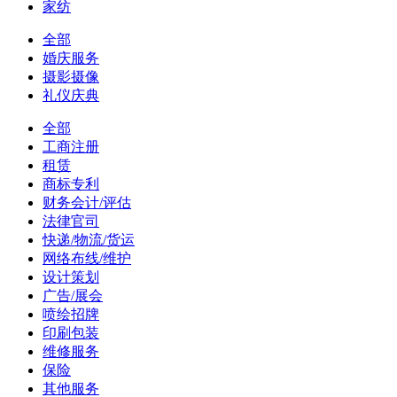
家纺
全部
婚庆服务
摄影摄像
礼仪庆典
全部
工商注册
租赁
商标专利
财务会计/评估
法律官司
快递/物流/货运
网络布线/维护
设计策划
广告/展会
喷绘招牌
印刷包装
维修服务
保险
其他服务