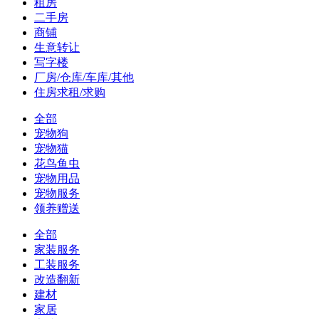
租房
二手房
商铺
生意转让
写字楼
厂房/仓库/车库/其他
住房求租/求购
全部
宠物狗
宠物猫
花鸟鱼虫
宠物用品
宠物服务
领养赠送
全部
家装服务
工装服务
改造翻新
建材
家居