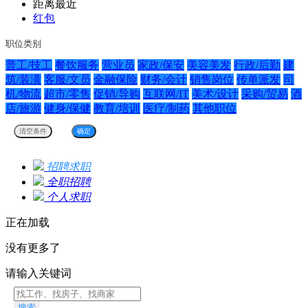
距离最近
红包
职位类别
普工/技工
餐饮服务
营业员
家政/保安
美容美发
行政/后勤
建
筑/装潢
客服/文员
金融保险
财务/会计
销售岗位
传单派发
司
机/物流
超市/零售
促销/导购
互联网/IT
美术/设计
采购/贸易
酒
店/旅游
健身/保健
教育/培训
医疗/制药
其他职位
招聘求职
全职招聘
个人求职
正在加载
没有更多了
请输入关键词
搜索