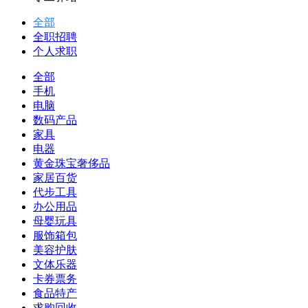
全部
全职招聘
个人求职
全部
手机
电脑
数码产品
家具
电器
黄金珠宝奢侈品
家居百货
代步工具
办公用品
母婴玩具
服饰箱包
美容护肤
文体乐器
卡券票务
食品特产
求购回收