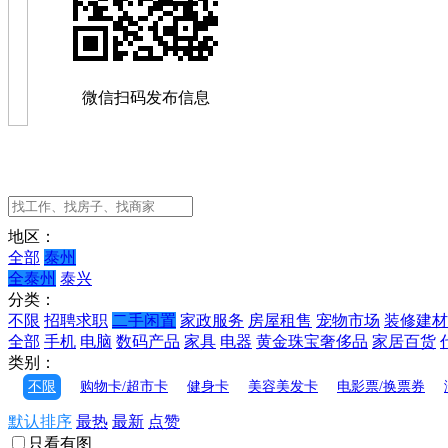
微信扫码发布信息
地区：
全部
泰州
全泰州
泰兴
分类：
不限
招聘求职
二手闲置
家政服务
房屋租售
宠物市场
装修建材
全部
手机
电脑
数码产品
家具
电器
黄金珠宝奢侈品
家居百货
类别：
不限
购物卡/超市卡
健身卡
美容美发卡
电影票/换票券
默认排序
最热
最新
点赞
只看有图