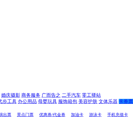
婚庆摄影
商务服务
广而告之
二手汽车
零工驿站
代步工具
办公用品
母婴玩具
服饰箱包
美容护肤
文体乐器
卡券票
演出票
景点门票
优惠券/代金券
加油卡
游泳卡
手机充值卡