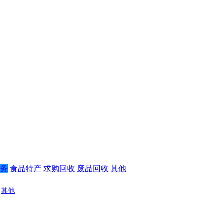
务
食品特产
求购回收
废品回收
其他
其他