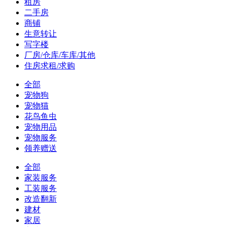
租房
二手房
商铺
生意转让
写字楼
厂房/仓库/车库/其他
住房求租/求购
全部
宠物狗
宠物猫
花鸟鱼虫
宠物用品
宠物服务
领养赠送
全部
家装服务
工装服务
改造翻新
建材
家居