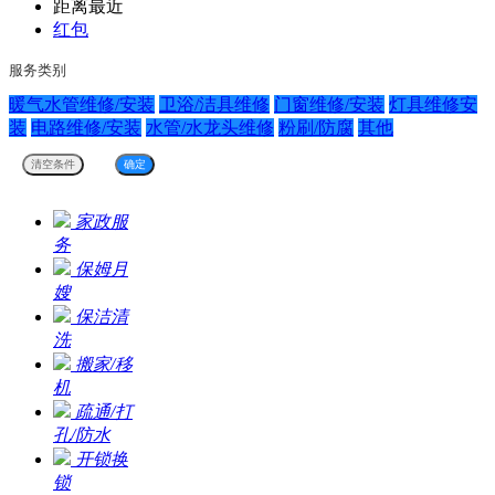
距离最近
红包
服务类别
暖气水管维修/安装
卫浴/洁具维修
门窗维修/安装
灯具维修安
装
电路维修/安装
水管/水龙头维修
粉刷/防腐
其他
家政服
务
保姆月
嫂
保洁清
洗
搬家/移
机
疏通/打
孔/防水
开锁换
锁