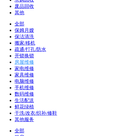
废品回收
其他
全部
保姆月嫂
保洁清洗
搬家/移机
疏通/打孔/防水
开锁换锁
房屋维修
家电维修
家具维修
电脑维修
手机维修
数码维修
生活配送
鲜花绿植
干洗/改衣/织补/修鞋
其他服务
全部