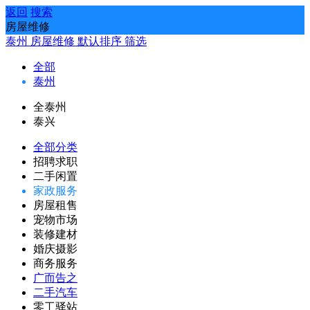
返回
搜索
房屋维修
泰州
房屋维修
默认排序
筛选
全部
泰州
全泰州
泰兴
全部分类
招聘求职
二手闲置
家政服务
房屋租售
宠物市场
装修建材
婚庆摄影
商务服务
广而告之
二手汽车
零工驿站