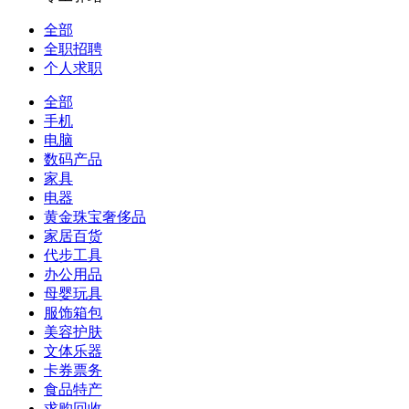
全部
全职招聘
个人求职
全部
手机
电脑
数码产品
家具
电器
黄金珠宝奢侈品
家居百货
代步工具
办公用品
母婴玩具
服饰箱包
美容护肤
文体乐器
卡券票务
食品特产
求购回收