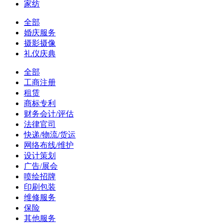
家纺
全部
婚庆服务
摄影摄像
礼仪庆典
全部
工商注册
租赁
商标专利
财务会计/评估
法律官司
快递/物流/货运
网络布线/维护
设计策划
广告/展会
喷绘招牌
印刷包装
维修服务
保险
其他服务