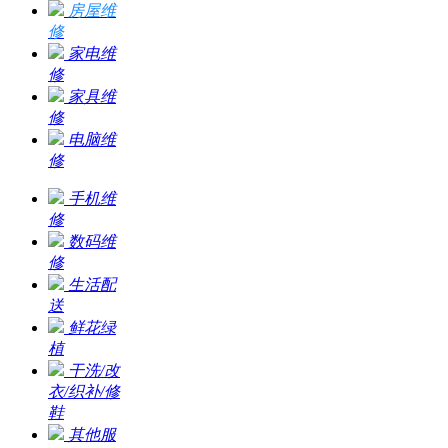
房屋维
修
家电维
修
家具维
修
电脑维
修
手机维
修
数码维
修
生活配
送
鲜花绿
植
干洗/改
衣/织补/修
鞋
其他服