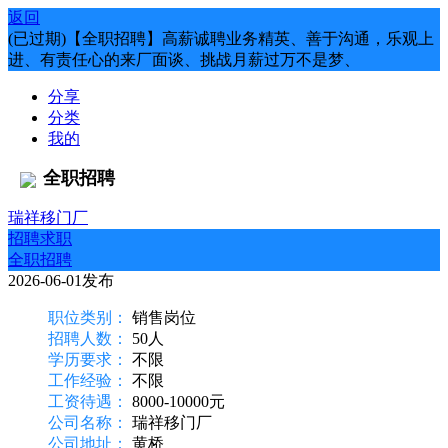
返回
(已过期)【全职招聘】高薪诚聘业务精英、善于沟通，乐观上
进、有责任心的来厂面谈、挑战月薪过万不是梦、
分享
分类
我的
全职招聘
瑞祥移门厂
招聘求职
全职招聘
2026-06-01发布
职位类别：
销售岗位
招聘人数：
50人
学历要求：
不限
工作经验：
不限
工资待遇：
8000-10000元
公司名称：
瑞祥移门厂
公司地址：
黄桥