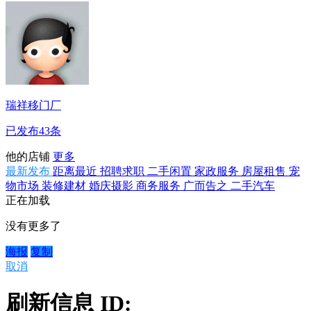
瑞祥移门厂
已发布43条
他的店铺
更多
最新发布
距离最近
招聘求职
二手闲置
家政服务
房屋租售
宠
物市场
装修建材
婚庆摄影
商务服务
广而告之
二手汽车
正在加载
没有更多了
海报
复制
取消
刷新信息 ID: