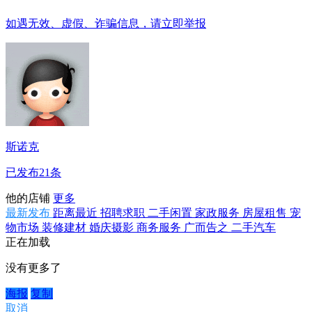
如遇无效、虚假、诈骗信息，请立即举报
斯诺克
已发布21条
他的店铺
更多
最新发布
距离最近
招聘求职
二手闲置
家政服务
房屋租售
宠
物市场
装修建材
婚庆摄影
商务服务
广而告之
二手汽车
正在加载
没有更多了
海报
复制
取消