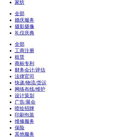
家纺
全部
婚庆服务
摄影摄像
礼仪庆典
全部
工商注册
租赁
商标专利
财务会计/评估
法律官司
快递/物流/货运
网络布线/维护
设计策划
广告/展会
喷绘招牌
印刷包装
维修服务
保险
其他服务