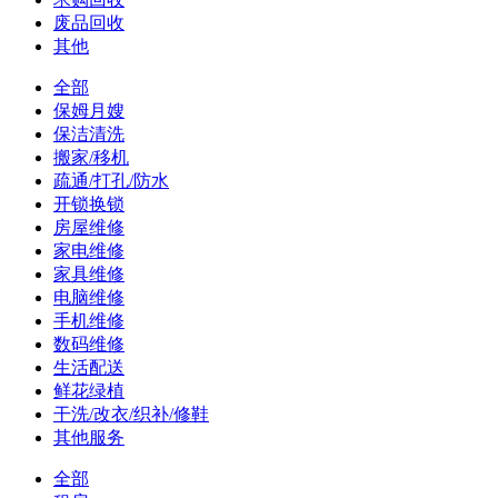
废品回收
其他
全部
保姆月嫂
保洁清洗
搬家/移机
疏通/打孔/防水
开锁换锁
房屋维修
家电维修
家具维修
电脑维修
手机维修
数码维修
生活配送
鲜花绿植
干洗/改衣/织补/修鞋
其他服务
全部