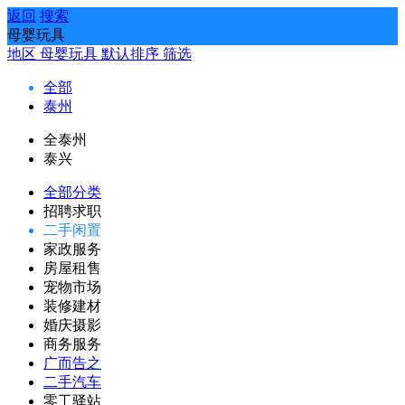
返回
搜索
母婴玩具
地区
母婴玩具
默认排序
筛选
全部
泰州
全泰州
泰兴
全部分类
招聘求职
二手闲置
家政服务
房屋租售
宠物市场
装修建材
婚庆摄影
商务服务
广而告之
二手汽车
零工驿站