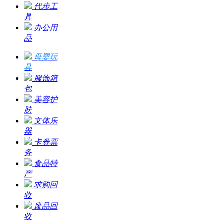
代步工
具
办公用
品
母婴玩
具
服饰箱
包
美容护
肤
文体乐
器
卡券票
务
食品特
产
求购回
收
废品回
收