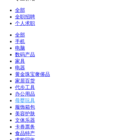
全部
全职招聘
个人求职
全部
手机
电脑
数码产品
家具
电器
黄金珠宝奢侈品
家居百货
代步工具
办公用品
母婴玩具
服饰箱包
美容护肤
文体乐器
卡券票务
食品特产
求购回收