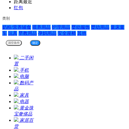
距离最近
红包
类别
奶粉/营养辅食
喂养用品
护理用品
婴幼服饰
婴幼用品
童床童
车
玩具
早教用品
孕妈用品
安全座椅
其他
二手闲
置
手机
电脑
数码产
品
家具
电器
黄金珠
宝奢侈品
家居百
货