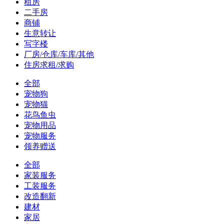
租房
二手房
商铺
生意转让
写字楼
厂房/仓库/车库/其他
住房求租/求购
全部
宠物狗
宠物猫
花鸟鱼虫
宠物用品
宠物服务
领养赠送
全部
家装服务
工装服务
改造翻新
建材
家居