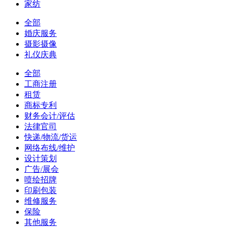
家纺
全部
婚庆服务
摄影摄像
礼仪庆典
全部
工商注册
租赁
商标专利
财务会计/评估
法律官司
快递/物流/货运
网络布线/维护
设计策划
广告/展会
喷绘招牌
印刷包装
维修服务
保险
其他服务