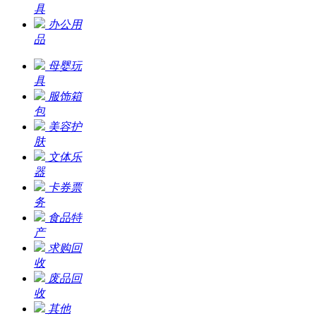
具
办公用
品
母婴玩
具
服饰箱
包
美容护
肤
文体乐
器
卡券票
务
食品特
产
求购回
收
废品回
收
其他