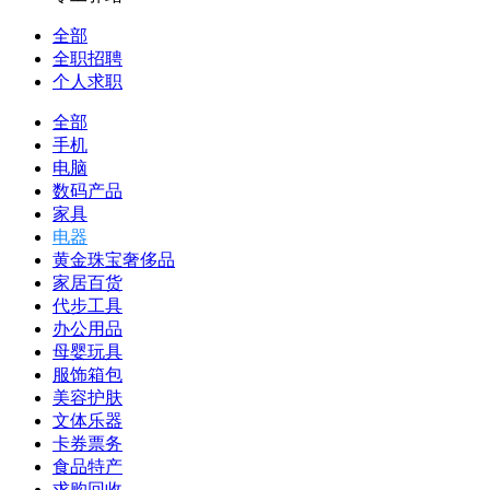
全部
全职招聘
个人求职
全部
手机
电脑
数码产品
家具
电器
黄金珠宝奢侈品
家居百货
代步工具
办公用品
母婴玩具
服饰箱包
美容护肤
文体乐器
卡券票务
食品特产
求购回收