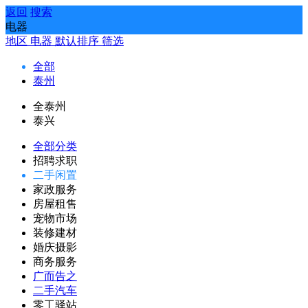
返回
搜索
电器
地区
电器
默认排序
筛选
全部
泰州
全泰州
泰兴
全部分类
招聘求职
二手闲置
家政服务
房屋租售
宠物市场
装修建材
婚庆摄影
商务服务
广而告之
二手汽车
零工驿站