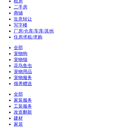
租房
二手房
商铺
生意转让
写字楼
厂房/仓库/车库/其他
住房求租/求购
全部
宠物狗
宠物猫
花鸟鱼虫
宠物用品
宠物服务
领养赠送
全部
家装服务
工装服务
改造翻新
建材
家居