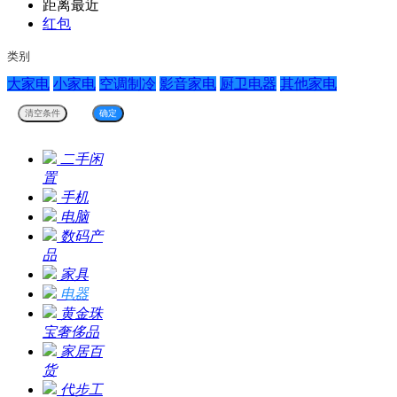
距离最近
红包
类别
大家电
小家电
空调制冷
影音家电
厨卫电器
其他家电
二手闲
置
手机
电脑
数码产
品
家具
电器
黄金珠
宝奢侈品
家居百
货
代步工