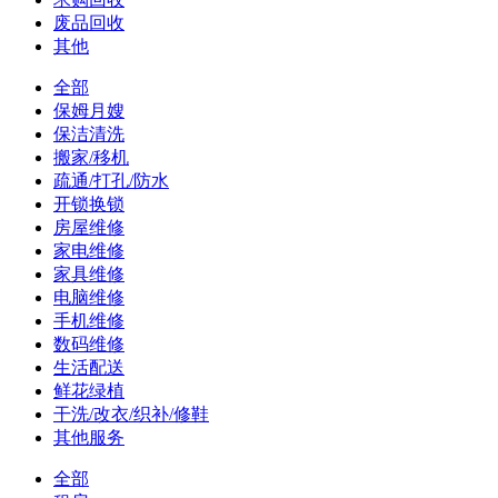
废品回收
其他
全部
保姆月嫂
保洁清洗
搬家/移机
疏通/打孔/防水
开锁换锁
房屋维修
家电维修
家具维修
电脑维修
手机维修
数码维修
生活配送
鲜花绿植
干洗/改衣/织补/修鞋
其他服务
全部