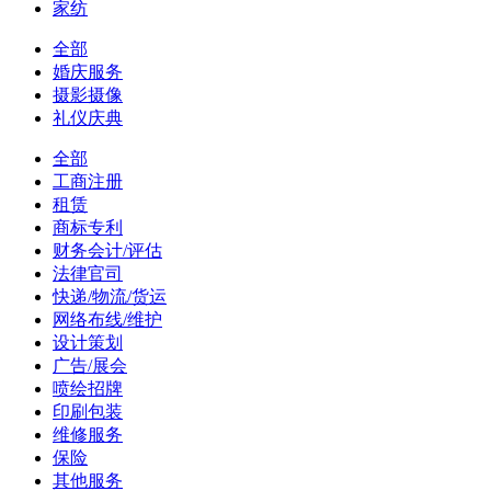
家纺
全部
婚庆服务
摄影摄像
礼仪庆典
全部
工商注册
租赁
商标专利
财务会计/评估
法律官司
快递/物流/货运
网络布线/维护
设计策划
广告/展会
喷绘招牌
印刷包装
维修服务
保险
其他服务