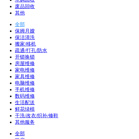
废品回收
其他
全部
保姆月嫂
保洁清洗
搬家/移机
疏通/打孔/防水
开锁换锁
房屋维修
家电维修
家具维修
电脑维修
手机维修
数码维修
生活配送
鲜花绿植
干洗/改衣/织补/修鞋
其他服务
全部