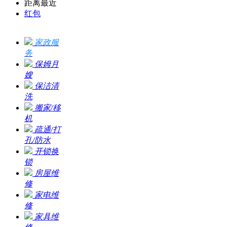
距离最近
红包
家政服
务
保姆月
嫂
保洁清
洗
搬家/移
机
疏通/打
孔/防水
开锁换
锁
房屋维
修
家电维
修
家具维