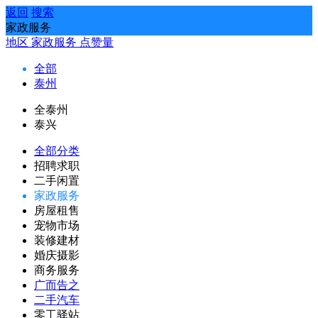
返回
搜索
家政服务
地区
家政服务
点赞量
全部
泰州
全泰州
泰兴
全部分类
招聘求职
二手闲置
家政服务
房屋租售
宠物市场
装修建材
婚庆摄影
商务服务
广而告之
二手汽车
零工驿站