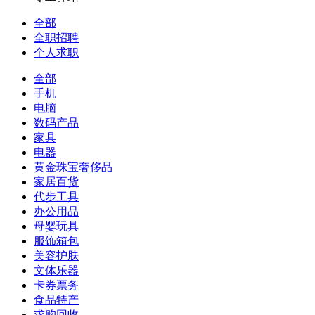
全部
全职招聘
个人求职
全部
手机
电脑
数码产品
家具
电器
黄金珠宝奢侈品
家居百货
代步工具
办公用品
母婴玩具
服饰箱包
美容护肤
文体乐器
卡券票务
食品特产
求购回收