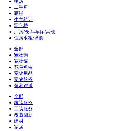
租房
二手房
商铺
生意转让
写字楼
厂房/仓库/车库/其他
住房求租/求购
全部
宠物狗
宠物猫
花鸟鱼虫
宠物用品
宠物服务
领养赠送
全部
家装服务
工装服务
改造翻新
建材
家居