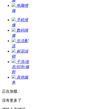
修
电脑维
修
手机维
修
数码维
修
生活配
送
鲜花绿
植
干洗/改
衣/织补/修
鞋
其他服
务
正在加载
没有更多了