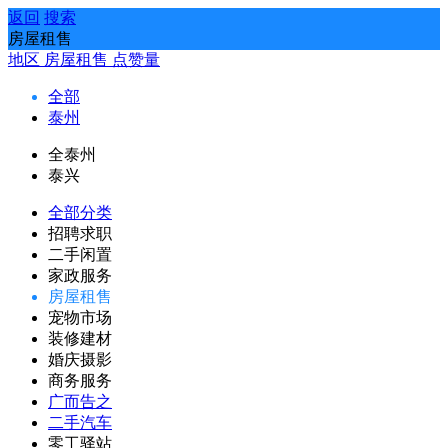
返回
搜索
房屋租售
地区
房屋租售
点赞量
全部
泰州
全泰州
泰兴
全部分类
招聘求职
二手闲置
家政服务
房屋租售
宠物市场
装修建材
婚庆摄影
商务服务
广而告之
二手汽车
零工驿站