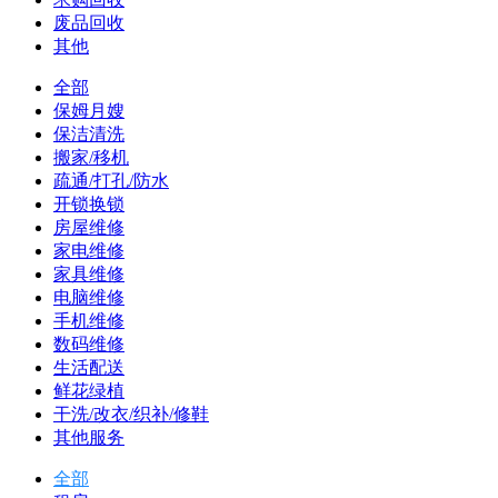
废品回收
其他
全部
保姆月嫂
保洁清洗
搬家/移机
疏通/打孔/防水
开锁换锁
房屋维修
家电维修
家具维修
电脑维修
手机维修
数码维修
生活配送
鲜花绿植
干洗/改衣/织补/修鞋
其他服务
全部