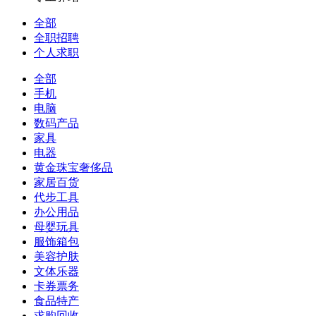
全部
全职招聘
个人求职
全部
手机
电脑
数码产品
家具
电器
黄金珠宝奢侈品
家居百货
代步工具
办公用品
母婴玩具
服饰箱包
美容护肤
文体乐器
卡券票务
食品特产
求购回收