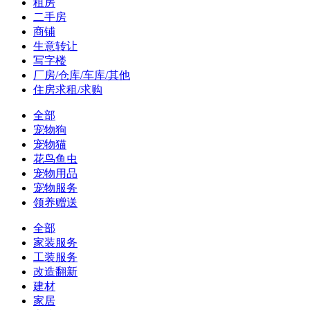
租房
二手房
商铺
生意转让
写字楼
厂房/仓库/车库/其他
住房求租/求购
全部
宠物狗
宠物猫
花鸟鱼虫
宠物用品
宠物服务
领养赠送
全部
家装服务
工装服务
改造翻新
建材
家居