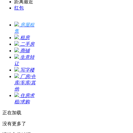
距离最近
红包
房屋租
售
租房
二手房
商铺
生意转
让
写字楼
厂房/仓
库/车库/其
他
住房求
租/求购
正在加载
没有更多了