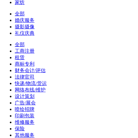
家纺
全部
婚庆服务
摄影摄像
礼仪庆典
全部
工商注册
租赁
商标专利
财务会计/评估
法律官司
快递/物流/货运
网络布线/维护
设计策划
广告/展会
喷绘招牌
印刷包装
维修服务
保险
其他服务