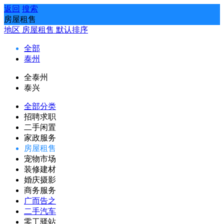
返回
搜索
房屋租售
地区
房屋租售
默认排序
全部
泰州
全泰州
泰兴
全部分类
招聘求职
二手闲置
家政服务
房屋租售
宠物市场
装修建材
婚庆摄影
商务服务
广而告之
二手汽车
零工驿站