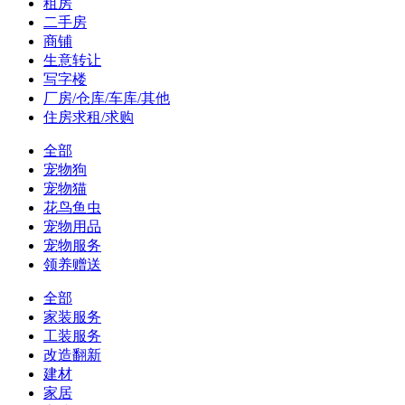
租房
二手房
商铺
生意转让
写字楼
厂房/仓库/车库/其他
住房求租/求购
全部
宠物狗
宠物猫
花鸟鱼虫
宠物用品
宠物服务
领养赠送
全部
家装服务
工装服务
改造翻新
建材
家居