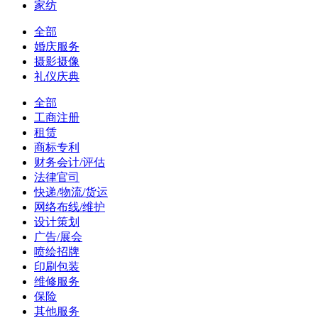
家纺
全部
婚庆服务
摄影摄像
礼仪庆典
全部
工商注册
租赁
商标专利
财务会计/评估
法律官司
快递/物流/货运
网络布线/维护
设计策划
广告/展会
喷绘招牌
印刷包装
维修服务
保险
其他服务