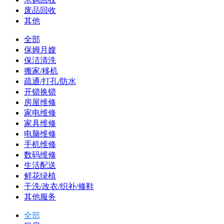
废品回收
其他
全部
保姆月嫂
保洁清洗
搬家/移机
疏通/打孔/防水
开锁换锁
房屋维修
家电维修
家具维修
电脑维修
手机维修
数码维修
生活配送
鲜花绿植
干洗/改衣/织补/修鞋
其他服务
全部