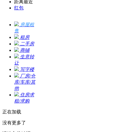
距离最近
红包
房屋租
售
租房
二手房
商铺
生意转
让
写字楼
厂房/仓
库/车库/其
他
住房求
租/求购
正在加载
没有更多了