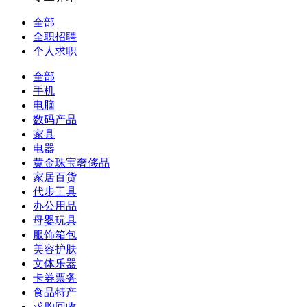
全部
全职招聘
个人求职
全部
手机
电脑
数码产品
家具
电器
黄金珠宝奢侈品
家居百货
代步工具
办公用品
母婴玩具
服饰箱包
美容护肤
文体乐器
卡券票务
食品特产
求购回收