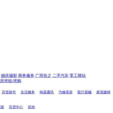
婚庆摄影
商务服务
广而告之
二手汽车
零工驿站
房求租/求购
百货超市
生活服务
电器通讯
汽修美容
医疗器械
家居建材
门面
百货中心
其他