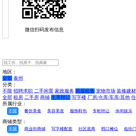
微信扫码发布信息
地区：
全部
泰州
分类：
不限
招聘求职
二手闲置
家政服务
房屋租售
宠物市场
装修建材
全部
租房
二手房
商铺
生意转让
写字楼
厂房/仓库/车库/其他
住
所属行业：
不限
餐饮美食
美容美发
服饰鞋包
专柜转让
休闲娱乐
商铺类型：
不限
商业街商铺
写字楼配套
社区底商
档口摊位
临街