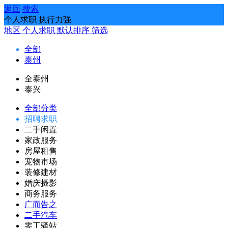
返回
搜索
个人求职 执行力强
地区
个人求职
默认排序
筛选
全部
泰州
全泰州
泰兴
全部分类
招聘求职
二手闲置
家政服务
房屋租售
宠物市场
装修建材
婚庆摄影
商务服务
广而告之
二手汽车
零工驿站