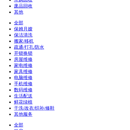
废品回收
其他
全部
保姆月嫂
保洁清洗
搬家/移机
疏通/打孔/防水
开锁换锁
房屋维修
家电维修
家具维修
电脑维修
手机维修
数码维修
生活配送
鲜花绿植
干洗/改衣/织补/修鞋
其他服务
全部