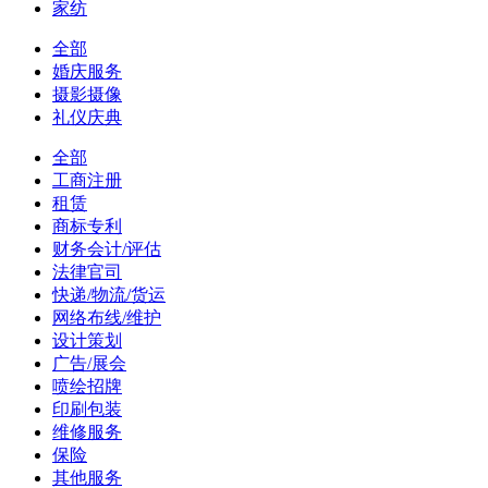
家纺
全部
婚庆服务
摄影摄像
礼仪庆典
全部
工商注册
租赁
商标专利
财务会计/评估
法律官司
快递/物流/货运
网络布线/维护
设计策划
广告/展会
喷绘招牌
印刷包装
维修服务
保险
其他服务