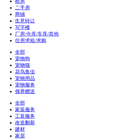
租房
二手房
商铺
生意转让
写字楼
厂房/仓库/车库/其他
住房求租/求购
全部
宠物狗
宠物猫
花鸟鱼虫
宠物用品
宠物服务
领养赠送
全部
家装服务
工装服务
改造翻新
建材
家居