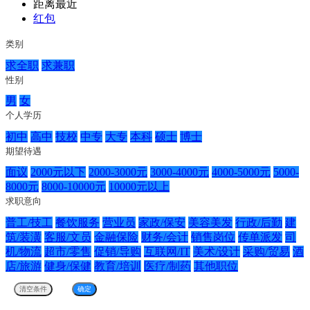
距离最近
红包
类别
求全职
求兼职
性别
男
女
个人学历
初中
高中
技校
中专
大专
本科
硕士
博士
期望待遇
面议
2000元以下
2000-3000元
3000-4000元
4000-5000元
5000-
8000元
8000-10000元
10000元以上
求职意向
普工/技工
餐饮服务
营业员
家政/保安
美容美发
行政/后勤
建
筑/装潢
客服/文员
金融保险
财务/会计
销售岗位
传单派发
司
机/物流
超市/零售
促销/导购
互联网/IT
美术/设计
采购/贸易
酒
店/旅游
健身/保健
教育/培训
医疗/制药
其他职位