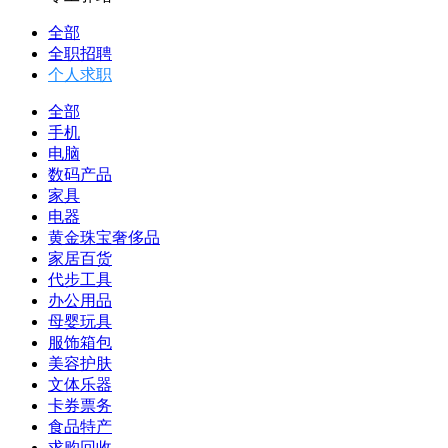
全部
全职招聘
个人求职
全部
手机
电脑
数码产品
家具
电器
黄金珠宝奢侈品
家居百货
代步工具
办公用品
母婴玩具
服饰箱包
美容护肤
文体乐器
卡券票务
食品特产
求购回收