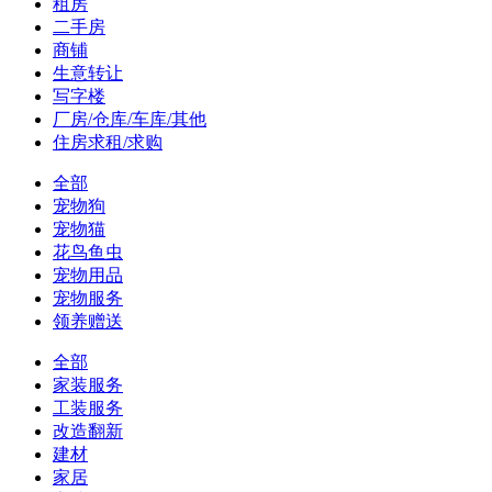
租房
二手房
商铺
生意转让
写字楼
厂房/仓库/车库/其他
住房求租/求购
全部
宠物狗
宠物猫
花鸟鱼虫
宠物用品
宠物服务
领养赠送
全部
家装服务
工装服务
改造翻新
建材
家居