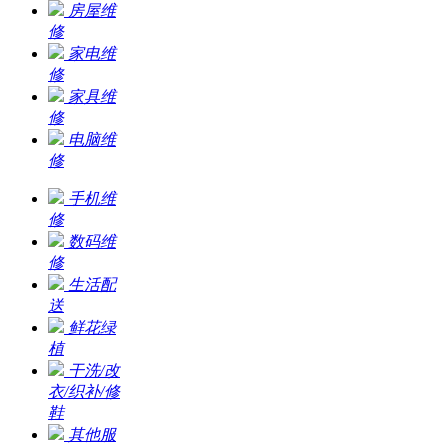
房屋维
修
家电维
修
家具维
修
电脑维
修
手机维
修
数码维
修
生活配
送
鲜花绿
植
干洗/改
衣/织补/修
鞋
其他服