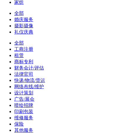
家纺
全部
婚庆服务
摄影摄像
礼仪庆典
全部
工商注册
租赁
商标专利
财务会计/评估
法律官司
快递/物流/货运
网络布线/维护
设计策划
广告/展会
喷绘招牌
印刷包装
维修服务
保险
其他服务