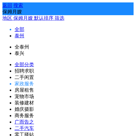
返回
搜索
保姆月嫂
地区
保姆月嫂
默认排序
筛选
全部
泰州
全泰州
泰兴
全部分类
招聘求职
二手闲置
家政服务
房屋租售
宠物市场
装修建材
婚庆摄影
商务服务
广而告之
二手汽车
零工驿站