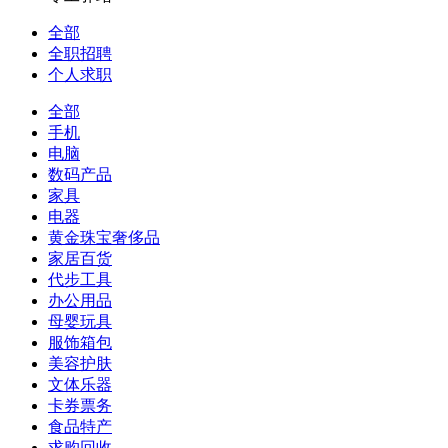
全部
全职招聘
个人求职
全部
手机
电脑
数码产品
家具
电器
黄金珠宝奢侈品
家居百货
代步工具
办公用品
母婴玩具
服饰箱包
美容护肤
文体乐器
卡券票务
食品特产
求购回收