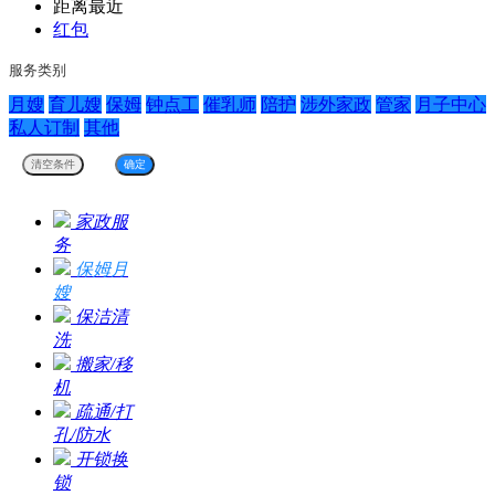
距离最近
红包
服务类别
月嫂
育儿嫂
保姆
钟点工
催乳师
陪护
涉外家政
管家
月子中心
私人订制
其他
家政服
务
保姆月
嫂
保洁清
洗
搬家/移
机
疏通/打
孔/防水
开锁换
锁