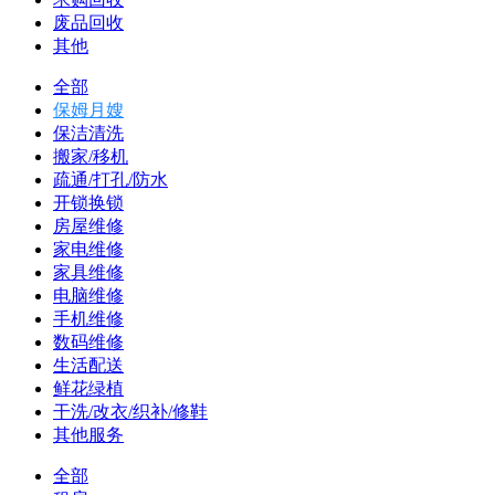
废品回收
其他
全部
保姆月嫂
保洁清洗
搬家/移机
疏通/打孔/防水
开锁换锁
房屋维修
家电维修
家具维修
电脑维修
手机维修
数码维修
生活配送
鲜花绿植
干洗/改衣/织补/修鞋
其他服务
全部