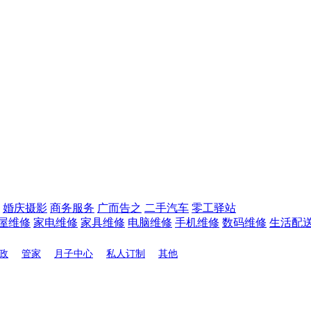
婚庆摄影
商务服务
广而告之
二手汽车
零工驿站
屋维修
家电维修
家具维修
电脑维修
手机维修
数码维修
生活配
政
管家
月子中心
私人订制
其他