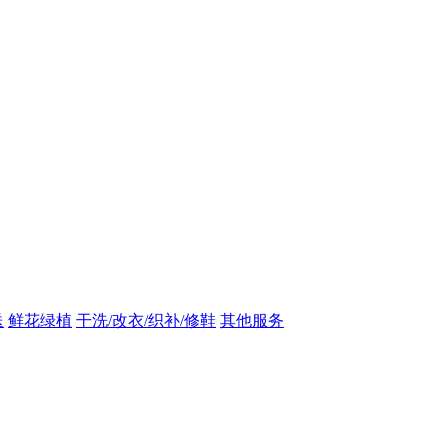
送
鲜花绿植
干洗/改衣/织补/修鞋
其他服务