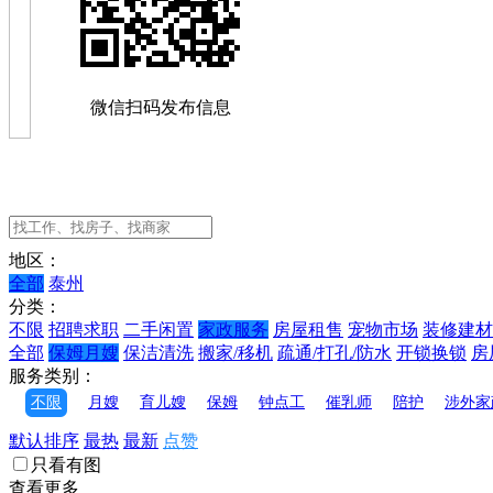
微信扫码发布信息
地区：
全部
泰州
分类：
不限
招聘求职
二手闲置
家政服务
房屋租售
宠物市场
装修建材
全部
保姆月嫂
保洁清洗
搬家/移机
疏通/打孔/防水
开锁换锁
房
服务类别：
不限
月嫂
育儿嫂
保姆
钟点工
催乳师
陪护
涉外家
默认排序
最热
最新
点赞
只看有图
查看更多