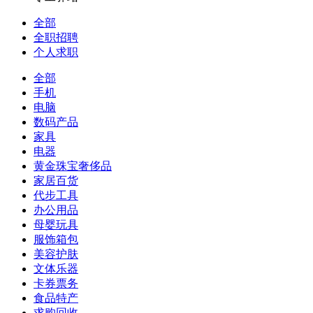
全部
全职招聘
个人求职
全部
手机
电脑
数码产品
家具
电器
黄金珠宝奢侈品
家居百货
代步工具
办公用品
母婴玩具
服饰箱包
美容护肤
文体乐器
卡券票务
食品特产
求购回收