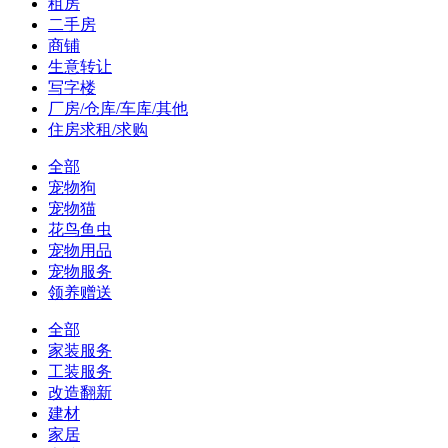
租房
二手房
商铺
生意转让
写字楼
厂房/仓库/车库/其他
住房求租/求购
全部
宠物狗
宠物猫
花鸟鱼虫
宠物用品
宠物服务
领养赠送
全部
家装服务
工装服务
改造翻新
建材
家居