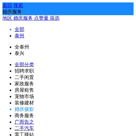
返回
搜索
婚庆服务
地区
婚庆服务
点赞量
筛选
全部
泰州
全泰州
泰兴
全部分类
招聘求职
二手闲置
家政服务
房屋租售
宠物市场
装修建材
婚庆摄影
商务服务
广而告之
二手汽车
零工驿站