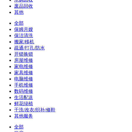
废品回收
其他
全部
保姆月嫂
保洁清洗
搬家/移机
疏通/打孔/防水
开锁换锁
房屋维修
家电维修
家具维修
电脑维修
手机维修
数码维修
生活配送
鲜花绿植
干洗/改衣/织补/修鞋
其他服务
全部