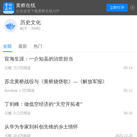
黄桥在线
立即打开
下拉刷新
点击这里下载黄桥在线APP
历史文化
帖子：26082
全部
最新
热门
宦海生涯：一介知县的治世担当
云帆
35.5万阅读
05-14
苏北黄桥战役与《黄桥烧饼歌》---《解放军报》
dovebear
1.3万阅读
05-12
丁剑峰：做低空经济的“天空开拓者”
云帆
11.2万阅读
04-16
从华为专家到科创先锋的乡土情怀
云帆
20.6万阅读
2025-12-23