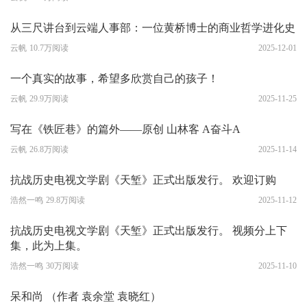
从三尺讲台到云端人事部：一位黄桥博士的商业哲学进化史
云帆
10.7万阅读
2025-12-01
一个真实的故事，希望多欣赏自己的孩子！
云帆
29.9万阅读
2025-11-25
写在《铁匠巷》的篇外——原创 山林客 A奋斗A
云帆
26.8万阅读
2025-11-14
抗战历史电视文学剧《天堑》正式出版发行。 欢迎订购
浩然一鸣
29.8万阅读
2025-11-12
抗战历史电视文学剧《天堑》正式出版发行。 视频分上下
集，此为上集。
浩然一鸣
30万阅读
2025-11-10
呆和尚 （作者 袁余堂 袁晓红）